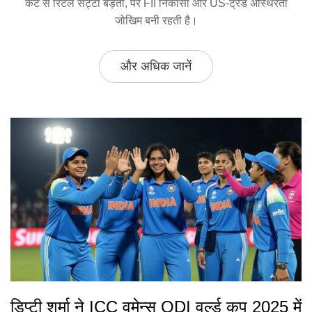
कट से रिटेल सट्टा बड़ता, पर FII निकासी और US‑ट्रेड अस्थिरता
जोखिम बनी रहती है।
और अधिक जानें
डिप्टी शर्मा ने ICC वुमेन्स ODI वर्ल्ड कप 2025 में