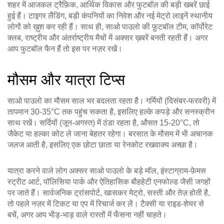
शहर में आजकल ट्रैफ़िक, आर्थिक विकास और फुटबॉल की बड़ी खबरें छाई
हुई हैं। टाइगर लैंडिंग, बड़ी कंपनियों का निवेश और नई मेट्रो लाइनें स्थानीय
लोगों को ख़ुश कर रही हैं। साथ ही, साओ पाउलो की फ़ुटबॉल टीम, कॉर्पोरेट
क्लब, राष्ट्रीय और अंतर्राष्ट्रीय मैचों में अक्सर ख़बरें बनती रहती हैं। अगर
आप फुटबॉल फैन हैं तो इस पर नज़र रखें।
मौसम और यात्रा टिप्स
साओ पाउलो का मौसम साल भर बदलता रहता है। गर्मियों (दिसंबर‑फरवरी) में
तापमान 30‑35°C तक पहुंच सकता है, इसलिए हल्के कपड़े और सनस्क्रीन
साथ रखें। सर्दियों (जून‑अगस्त) में ठंडा रहता है, औसत 15‑20°C, तो
जैकेट या हल्का कोट ले जाना बेहतर रहेगा। बरसात के मौसम में भी अचानक
जलज आती है, इसलिए एक छोटा छाता या रेनकोट रखवाक्य अच्छा है।
यात्रा करने वाले लोग अक्सर साओ पाउलो के बड़े मॉल, इंस्टाग्राम‑फ़ेमस
स्ट्रीट आर्ट, पॉलिसिया पार्क और ऐतिहासिक बौहहेटी एनफोल्ड जैसी जगहों
पर जाते हैं। सार्वजनिक ट्रांसपोर्ट, खासकर मेट्रो, सस्ती और तेज़ होती है,
तो पहले नज़र में टिकट या एप में रिचार्ज कर लें। टैक्सी या राइड‑शेयर से
बचें, अगर आप भीड़‑भाड़ वाले रास्तों में फँसना नहीं चाहते।