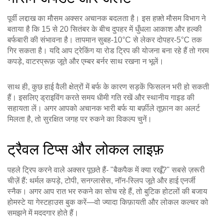
पूर्वी लद्दाख का मौसम अक्सर अचानक बदलता है। इस हफ़्ते मौसम विभाग ने
बताया है कि 15 से 20 सितंबर के बीच दुपहर में धुँधला आकाश और हल्की
बर्फबारी की संभावना है। तापमान सुबह‑10°C से लेकर दोपहर‑5°C तक
गिर सकता है। यदि आप ट्रेकिंग या रोड ट्रिप की योजना बना रहे हैं तो गरम
कपड़े, वाटरप्रूफ़ जूते और एम्बर बर्नर साथ रखना न भूलें।
साथ ही, कुछ हाई वैली क्षेत्रों में बर्फ के कारण सड़कें फिसलन भरी हो सकती
हैं। इसलिए ड्राइविंग करते समय धीमी गति रखें और स्थानीय गाइड की
सहायता लें। अगर आपको अचानक भारी बर्फ या बर्फ़ीले तूफ़ान का अलर्ट
मिलता है, तो सुरक्षित जगह पर रुकने का विकल्प चुनें।
ट्रैवल टिप्स और लोकल लाइफ़
पहले ट्रिप करने वाले अक्सर पूछते हैं‑ "बैकपैक में क्या रखूँ?" सबसे ज़रूरी
चीज़ें हैं: थर्मल कपड़े, टोपी, सनग्लासेस, नॉन‑स्लिप जूते और हाई एनर्जी
स्नैक। अगर आप रात भर रुकने का सोच रहे हैं, तो बुटिक होटलों की बजाय
होमस्टे या गेस्टहाउस बुक करें—वो ज्यादा किफ़ायती और लोकल कल्चर को
समझने में मददगार होते हैं।