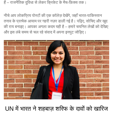
हैं – राजनैतिक दुविधा से लेकर क्रिकेट के मैच‑फ़िक्स तक।
नीचे आप लोकप्रिय पोस्टों की एक कॉलेज़ देखेंगे, जहाँ भारत‑पाकिस्तान
तनाव के प्रत्येक आयाम पर गहरी नज़र डाली गई है। पढ़िए, सोचिए और खुद
की राय बनाइए। आपका अगला कदम यही है – हमारे चयनित लेखों को देखिए
और इस लंबे समय से चल रहे संवाद में अपना इनपुट जोड़िए।
UN में भारत ने शहबाज़ शरिफ के दावों को खारिज