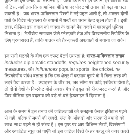
कूटनीति इस तनाव का मध्यस्थ है। वार्ता टेबल पर हर बयान, हर औपचारिक
नोटिस, यहाँ तक कि सामाजिक मीडिया पर पोस्ट भी तनाव को बढ़ा या घटा
सकती है। जब भारत‑पाकिस्तान रिश्तों में नई पहल आती है, तो अक्सर दोनों
पक्षों के विदेश मंत्रालय के बयानों में शब्दों का चयन बेहद सूक्ष्म होता है। इसी
तरह, मीडिया इस तनाव को जनता के सामने पेश करने में महत्वपूर्ण भूमिका
निभाता है। टेडीबॉय समाचार जैसे प्लेटफ़ॉर्म तेज़ और विश्वसनीय रिपोर्टिंग के
लिए प्रयासरत हैं, ताकि पाठक को ग़ैर‑ज़रूरी अफवाहों से बचाया जा सके।
इन सभी घटकों के बीच एक स्पष्ट पैटर्न उभरता है:
भारत‑पाकिस्तान तनाव
includes
diplomatic standoffs,
requires
heightened security
measures, और
influences
popular sports like cricket. यह
त्रिकोणीय संबंध बताता है कि एक क्षेत्र में बदलाव दूसरे दो में किस तरह की
लहरें पैदा करता है। उदाहरण के तौर पर, जब सीमा पर कोई प्रतिबंध होता है,
तो दोनो देशों के क्रिकेट बोर्ड अक्सर मैच शेड्यूल को री‑एजस्ट करते हैं, और
फिर मीडिया इस बदलाव को बड़े‑से‑बड़े हेडलाइन में दिखाता है।
आज के समय में इस तनाव की जटिलताओं को समझना केवल इतिहास पढ़ने
से नहीं, बल्कि रोज़मर्रा की ख़बरों, खेल के आँकड़ों और सरकारी बयानों को
साथ‑साथ पढ़ने से ही संभव है। इस पृष्ठ पर आप विभिन्न लेखों, विश्लेषणों
और अपडेटेड न्यूज़ को पाएँगे जो इस जटिल रिश्ते के हर पहलू को कवर करते