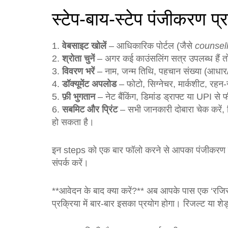
स्टेप‑बाय‑स्टेप पंजीकरण प्
1.
वेबसाइट खोलें
– आधिकारिक पोर्टल (जैसे
counsell
2.
श्रोता चुनें
– अगर कई काउंसलिंग सत्र उपलब्ध हैं तो अ
3.
विवरण भरें
– नाम, जन्म तिथि, पहचान संख्या (आधार/प
4.
डॉक्यूमेंट अपलोड
– फोटो, सिग्नेचर, मार्कशीट, रह
5.
फ़ी भुगतान
– नेट बैंकिंग, डिमांड ड्राफ्ट या UPI स
6.
सबमिट और प्रिंट
– सभी जानकारी दोबारा चेक करें, 
हो सकता है।
इन steps को एक बार फॉलो करने से आपका पंजीकरण बिन
संपर्क करें।
**आवेदन के बाद क्या करें?** अब आपके पास एक ‘रजिस्ट्
प्रक्रिया में बार‑बार इसका प्रयोग होगा। रिजल्ट या शेड