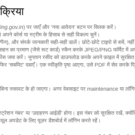
रक्रिया
ing.gov.in
) पर जाएँ और ‘नया आवेदन’ बटन पर क्लिक करें।
पने कोर्स या स्ट्रीम के हिसाब से सही विकल्प चुनें।
ैन), और संपर्क जानकारी सही‑सही डालें। छोटे‑छोटे टाइपो से बचें, नही
न‑सहन का प्रमाण (जैसे रूट कार्ड) स्कैन करके JPEG/PNG फॉर्मेट म
े फीस जमा करें। भुगतान रसीद को डाउनलोड करके अपने फ़ाइल में सुरक्षित
फिर ‘सबमिट’ दबाएँ। एक स्वीकृति पृष्ठ आएगा, उसे PDF में सेव करके प
ा रुकावट के हो जाएगा। अगर वेबसाइट पर maintenance या लॉगिन इश्यू
रेशन नंबर’ या ‘उदाहरण आईडी’ होगा। इस नंबर को सुरक्षित रखें, क्योंक
्यूल अपडेट के लिए यूज़र डैशबोर्ड में लॉगिन करते रहें।